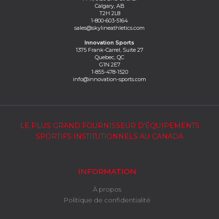
Calgary, AB
T2H 2L8
1-800-603-5164
sales@skylineathletics.com
Innovation Sports
1375 Frank-Carrel, Suite 27
Quebec, QC
G1N 2E7
1-855-478-1520
info@innovation-sports.com
LE PLUS GRAND FOURNISSEUR D’ÉQUIPEMENTS
SPORTIFS INSTITUTIONNELS AU CANADA
INFORMATION
À propos
Politique de confidentialité