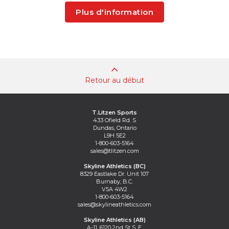
Plus d'information
Retour au début
T.Litzen Sports
433 Ofield Rd. S
Dundas, Ontario
L9H 5E2
1-800-603-5164
sales@tlitzen.com
Skyline Athletics (BC)
8329 Eastlake Dr. Unit 107
Burnaby, B.C.
V5A 4W2
1-800-603-5164
sales@skylineathletics.com
Skyline Athletics (AB)
A-11, 6120 2nd St S. E.