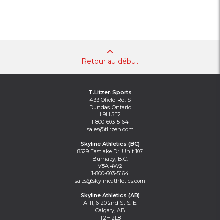
Retour au début
T.Litzen Sports
433 Ofield Rd. S
Dundas, Ontario
L9H 5E2
1-800-603-5164
sales@tlitzen.com
Skyline Athletics (BC)
8329 Eastlake Dr. Unit 107
Burnaby, B.C.
V5A 4W2
1-800-603-5164
sales@skylineathletics.com
Skyline Athletics (AB)
A-11, 6120 2nd St S. E.
Calgary, AB
T2H 2L8