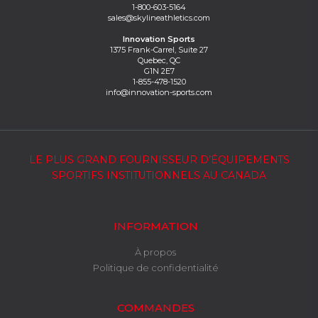
1-800-603-5164
sales@skylineathletics.com
Innovation Sports
1375 Frank-Carrel, Suite 27
Quebec, QC
G1N 2E7
1-855-478-1520
info@innovation-sports.com
LE PLUS GRAND FOURNISSEUR D’ÉQUIPEMENTS
SPORTIFS INSTITUTIONNELS AU CANADA
INFORMATION
À propos
Politique de confidentialité
COMMANDES