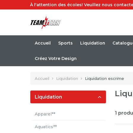
À l'attention des écoles! Veuillez nous contacte
Accueil
Sports
Liquidation
Catalogu
Créez Votre Design
Accueil
Liquidation
Liquidation escrime
Liqu
Liquidation
1 produ
Apparel**
Aquatics**