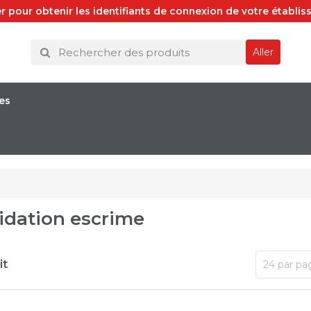
r pour obtenir les identifiants de connexion de votre établiss
Aller
es
idation escrime
it