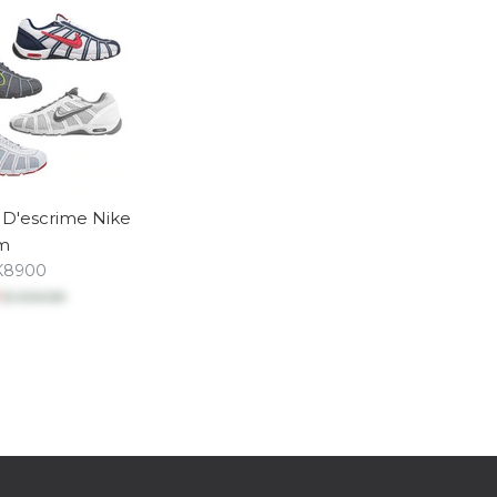
s D'escrime Nike
om
K8900
9
$ 306.98