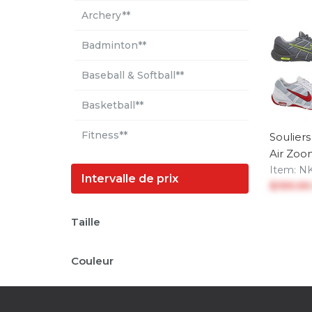
Archery**
Badminton**
Baseball & Softball**
Basketball**
Fitness**
Soulier
Air Zo
Floor Hockey**
Item:
N
Intervalle de prix
$199.9
Football**
Taille
Gymnastics**
Couleur
Voir plus